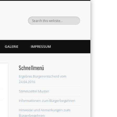
GALERIE
IMPRESSUM
Schnellmenü
Ergebnis Bürgerentscheid vom
24.04.2016
Stimmzettel Muster
Informationen zum Bürgerbegehren
Hinweise und Anmerkungen zum
Bürgerbegehren