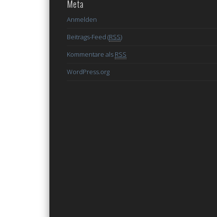
Meta
Anmelden
Beitrags-Feed (
RSS
)
Kommentare als
RSS
WordPress.org