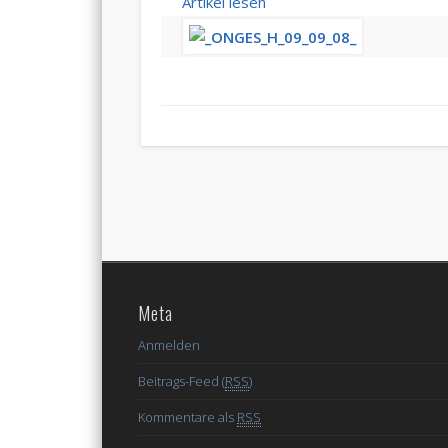
Artikel lesen
Meta
Anmelden
Beitrags-Feed (
RSS
)
Kommentare als
RSS