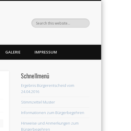
GALERIE
IMPRESSUM
Schnellmenü
Ergebnis Bürgerentscheid vom
24.04.2016
Stimmzettel Muster
Informationen zum Bürgerbegehren
Hinweise und Anmerkungen zum
Bürgerbegehren